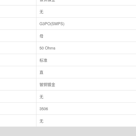
无
G3PO(SMPS)
母
50 Ohms
标准
直
铍铜镀金
无
3506
无