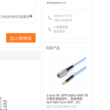
www.gwave.cn
15951211772,
有延迟/相位匹配要求
13810403879
小批量定制
当日发货
加入购物车
同类产品
2.4mm 母 -GPPO(Mini-SMP) 母
半柔性电缆组件 ，配接电缆
GUT-085-Form-FEP，DC-
40GHz
GA712-24FGPPF-XXX