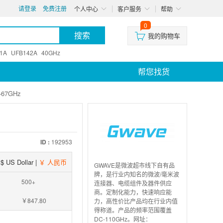
请登录
免费注册
个人中心
客户服务
帮助
0
我的购物车
1A
UFB142A
40GHz
帮您找货
67GHz
ID :
192953
$ US Dollar
|
￥ 人民币
GWAVE是微波超市线下自有品
牌，是行业内知名的微波/毫米波
500+
连接器、电缆组件及器件供应
商。定制化能力，快速响应能
￥847.80
力，高性价比产品均在行业内值
得称道。产品的频率范围覆盖
DC-110GHz。网址：