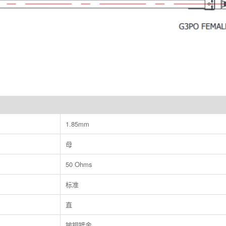
1.85mm
母
50 Ohms
标准
直
铍铜镀金