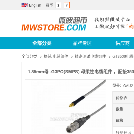
English
货币
$
￥
全部分类
品牌专区
供应商
全部分类
>
裸缆/电缆组件
>
精密测试电缆组件
>
GT3506电
1.85mm母 -G3PO(SMPS) 母柔性电缆组件 ，配接35
型号：
GAU2-
价格表
数量
价格
线缆长度