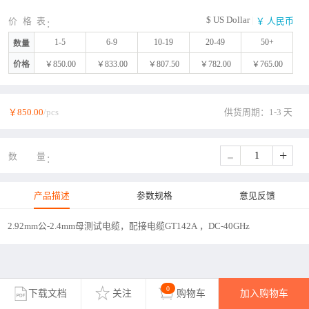
$ US Dollar
|
价格表
￥ 人民币
1-5
6-9
10-19
20-49
50+
数量
价格
￥850.00
￥833.00
￥807.50
￥782.00
￥765.00
￥850.00
/pcs
供货周期：1-3 天
-
+
数量
产品描述
参数规格
意见反馈
2.92mm公-2.4mm母测试电缆，配接电缆GT142A ，DC-40GHz
0
下载文档
关注
购物车
加入购物车