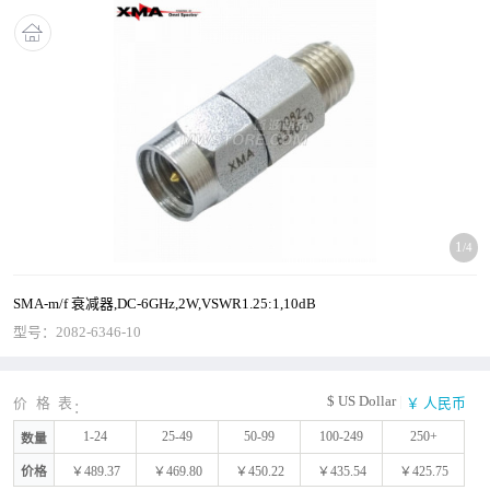
1
/4
SMA-m/f 衰减器,DC-6GHz,2W,VSWR1.25:1,10dB
型号：
2082-6346-10
$ US Dollar
|
价格表
￥ 人民币
1-24
25-49
50-99
100-249
250+
数量
价格
￥489.37
￥469.80
￥450.22
￥435.54
￥425.75