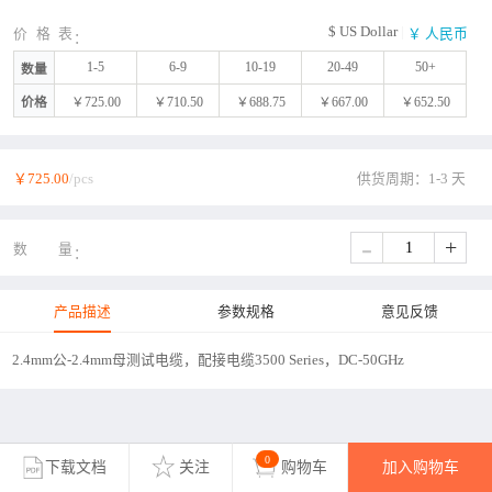
$ US Dollar
|
价格表
￥ 人民币
1-5
6-9
10-19
20-49
50+
数量
价格
￥725.00
￥710.50
￥688.75
￥667.00
￥652.50
￥725.00
/pcs
供货周期：1-3 天
-
+
数量
产品描述
参数规格
意见反馈
2.4mm公-2.4mm母测试电缆，配接电缆3500 Series，DC-50GHz
0
下载文档
关注
购物车
加入购物车