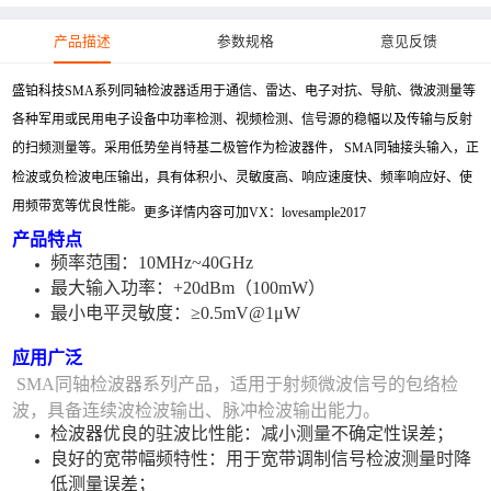
产品描述
参数规格
意见反馈
盛铂科技SMA系列同轴检波器适用于通信、雷达、电子对抗、导航、微波测量等
各种军用或民用电子设备中功率检测、视频检测、信号源的稳幅以及传输与反射
的扫频测量等。采用低势垒肖特基二极管作为检波器件， SMA同轴接头输入，正
检波或负检波电压输出，具有体积小、灵敏度高、响应速度快、频率响应好、使
用频带宽等优良性能。
更多详情内容可加VX：lovesample2017
产品特点
频率范围：10MHz~40GHz
最大输入功率：+20dBm（100mW）
最小电平灵敏度：≥0.5mV@1μW
应用广泛
SMA同轴检波器系列产品，适用于射频微波信号的包络检
波，具备连续波检波输出、脉冲检波输出能力。
检波器优良的驻波比性能：减小测量不确定性误差；
良好的宽带幅频特性：用于宽带调制信号检波测量时降
低测量误差；