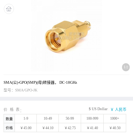
1
/2
SMA(公)-GPO(SMP)(母)转接器， DC-18GHz
型号：
SMA/GPO-JK
$ US Dollar
|
价格表
￥ 人民币
1-9
10-49
50-99
100-999
1000+
数量
价格
￥45.00
￥44.10
￥42.75
￥41.40
￥40.50